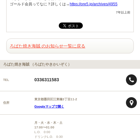
ゴールド会員ってなに？詳しくは→
https://ore5.jp/archives/4955
7年以上前
ろばた焼き海賊 のお知らせ一覧に戻る
ろばた焼き海賊 （ろばたやきかいぞく）
0336311583
TEL
東京都墨田区江東橋3丁目11-2
住所
Googleマップで開く
月・火・水・木・土
17:00〜01:00
L.O. 0:00
ドリンクL.O. 0:30