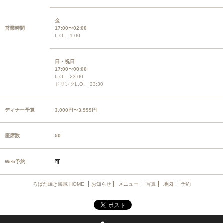
金
営業時間
17:00〜02:00
L.O. 1:00
日・祝日
17:00〜00:00
L.O. 23:00
ドリンクL.O. 23:30
ディナー予算
3,000円〜3,999円
座席数
50
Web予約
可
ろばた焼き海賊 HOME
お知らせ
メニュー
写真
地図
予約