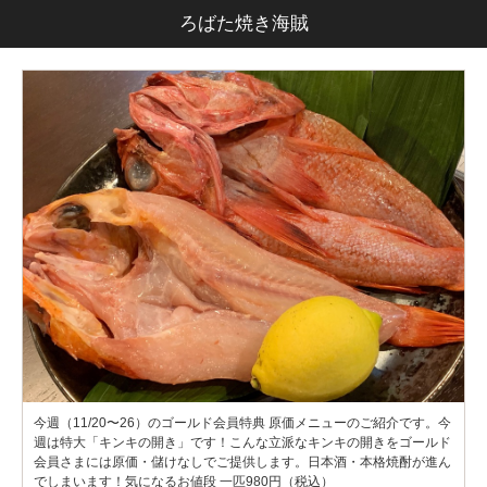
ろばた焼き海賊
今週（11/20〜26）のゴールド会員特典 原価メニューのご紹介です。今
週は特大「キンキの開き」です！こんな立派なキンキの開きをゴールド
会員さまには原価・儲けなしでご提供します。日本酒・本格焼酎が進ん
でしまいます！気になるお値段 一匹980円（税込）