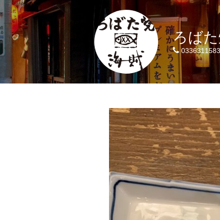
ろばた
033631158