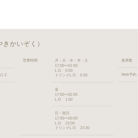
やきかいぞく）
営業時間
月・火・水・木・土
座席数
17:00〜01:00
L.O. 0:00
Web予約
1-2
ドリンクL.O. 0:30
金
17:00〜02:00
L.O. 1:00
日・祝日
17:00〜00:00
L.O. 23:00
ドリンクL.O. 23:30