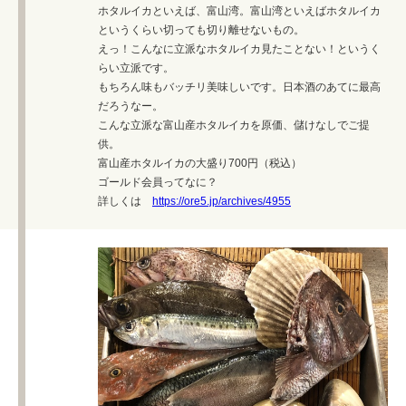
ホタルイカといえば、富山湾。富山湾といえばホタルイカ
というくらい切っても切り離せないもの。
えっ！こんなに立派なホタルイカ見たことない！というく
らい立派です。
もちろん味もバッチリ美味しいです。日本酒のあてに最高
だろうなー。
こんな立派な富山産ホタルイカを原価、儲けなしでご提
供。
富山産ホタルイカの大盛り700円（税込）
ゴールド会員ってなに？
詳しくは
https://ore5.jp/archives/4955