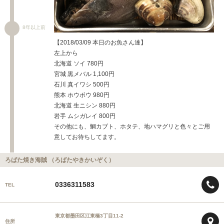
8年以上前
【2018/03/09 本日のお魚さん達】
左上から
北海道 ソイ 780円
宮城 黒メバル 1,100円
石川 真イワシ 500円
熊本 ホウボウ 980円
北海道 生ニシン 880円
岩手 ムシガレイ 800円
その他にも、鯛カブト、ホタテ、地ハマグリと色々とご用
意してお待ちしてます。
ろばた焼き海賊 （ろばたやきかいぞく）
0336311583
TEL
東京都墨田区江東橋3丁目11-2
住所