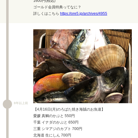
1600円(税込)
ゴールド会員特典ってなに？
詳しくはこちら
https://ore5.jp/archives/4955
8年以上前
【4月16日(月)のろばた焼き海賊のお魚達】
愛媛 真鯛のかぶと 550円
千葉 イナダのかぶと 650円
三重 シマアジのカブト 700円
北海道 生にしん 700円