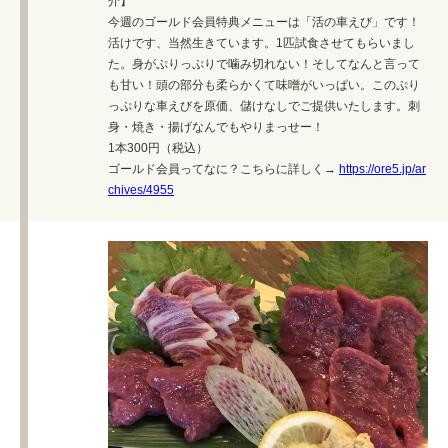
介】
今週のゴールド会員特典メニューは「活の車えび」です！
活けです、当然生きています。1匹試食させてもらいまし
た。身がぷりっぷりで噛み切れない！そしてなんと言って
も甘い！頭の部分も柔らかくて味噌がいっぱい。このぷり
っぷりな車えびを原価、儲けなしでご提供いたします。刺
身・焼き・揚げなんでもやりまっせー！
1本300円（税込）
ゴールド会員ってなに？こちらに詳しく→
https://ore5.jp/ar
chives/4955