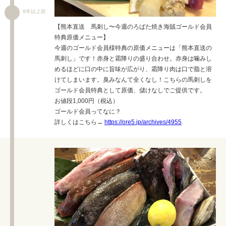
8年以上前
【熊本直送 馬刺し〜今週のろばた焼き海賊ゴールド会員
特典原価メニュー】
今週のゴールド会員様特典の原価メニューは「熊本直送の
馬刺し」です！赤身と霜降りの盛り合わせ。赤身は噛みし
めるほどに口の中に旨味が広がり、霜降り肉は口で脂と溶
けてしまいます。臭みなんて全くなし！こちらの馬刺しを
ゴールド会員特典として原価、儲けなしでご提供です。
お値段1,000円（税込）
ゴールド会員ってなに？
詳しくはこちら→
https://ore5.jp/archives/4955