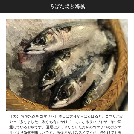
ろばた焼き海賊
【大分 豊後水道産 ゴマサバ】 本日は大分からはるばると、ゴマサバが
やって参りました。 秋から冬にかけて、旬になるサバですが１年中流
通しているお魚です。 夏場はアッサリとしたお味のゴマサバの方がマ
サバより断然美味しいです。 塩焼きがオススメですが、煮付けでも美