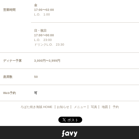
金
営業時間
17:00〜02:00
L.O. 1:00
日・祝日
17:00〜00:00
L.O. 23:00
ドリンクL.O. 23:30
ディナー予算
3,000円〜3,999円
座席数
50
Web予約
可
ろばた焼き海賊 HOME
お知らせ
メニュー
写真
地図
予約