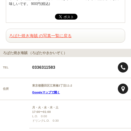
味しいです。 900円(税込)
ろばた焼き海賊 の写真一覧に戻る
ろばた焼き海賊 （ろばたやきかいぞく）
0336311583
TEL
東京都墨田区江東橋3丁目11-2
住所
Googleマップで開く
月・火・水・木・土
17:00〜01:00
L.O. 0:00
ドリンクL.O. 0:30